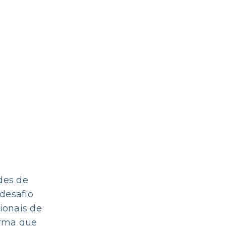
des de
desafio
sionais de
orma que