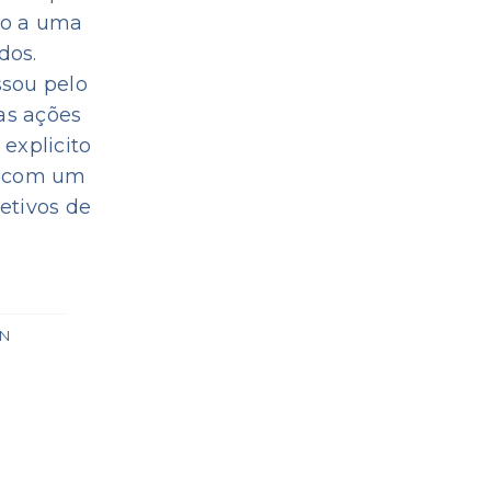
do a uma
dos.
ssou pelo
as ações
explicito
 e com um
etivos de
GN