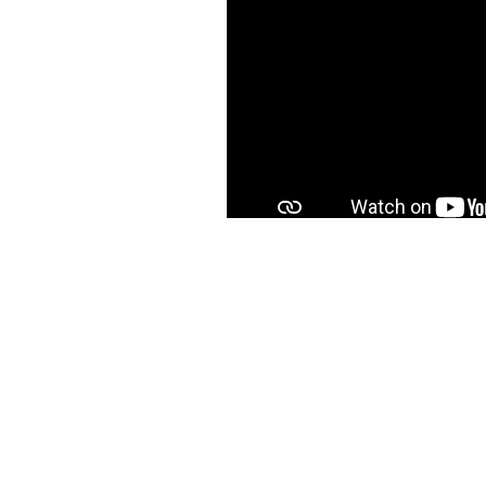
Estrada N
Covas – P
4835-164