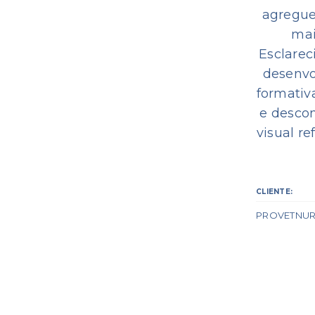
agregue
mai
Esclarec
desenvo
formativ
e descon
visual r
CLIENTE:
PROVETNU